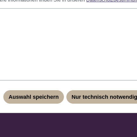
bung
t.
gucker auf jeder Kostümparty! Das geringe Eigengewicht und di
ühl. Durch das Haarnetz passt sich die Perücke jeder Kopfgrö
Auswahl speichern
Nur technisch notwendi