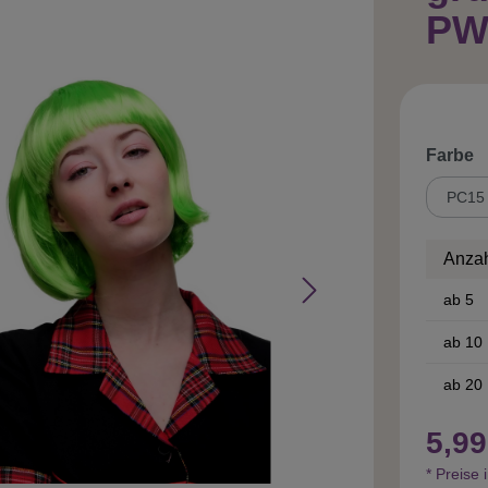
PW
a
Farbe
Anza
ab
5
ab
10
ab
20
5,99
* Preise 