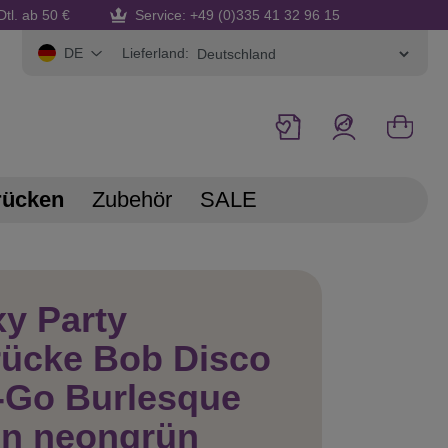
Dtl. ab 50 €
Service: +49 (0)335 41 32 96 15
Lieferland:
DE
rücken
Zubehör
SALE
y Party
rücke Bob Disco
-Go Burlesque
ün neongrün