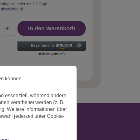
erfügbar, Lieferzeit 1-3 Tage
 abweichend
)
In den Warenkorb
tnummer:
PW0114-PC15(A245)
en können.
nd essenziell, während andere
en verarbeitet werden (z. B.
ng. Weitere Informationen über
swahl jederzeit unter Cookie-
ngen
.