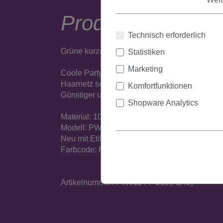
Produktbeschrei
Technisch erforderlich
Grüne kurze Faschingsperücke mit Bob-Schnit
Statistiken
Marketing
Coole Party-Perücke aus Kunstfaser, der Hin
Haarnetz sorgen für ein angenehmes Tragegef
Komfortfunktionen
Günstiger und diskreter Versand.
Shopware Analytics
Material: 100% Polyester
Modell: PW0114
Neu mit Etikett
Farbcode: PC15
Artikelnummer: PW0114-PC15(A245)