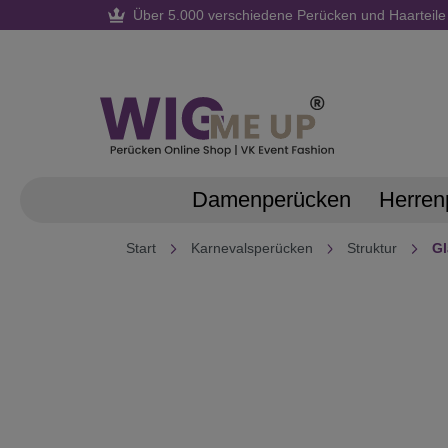
Über 5.000 verschiedene Perücken und Haarteile
springen
Zur Hauptnavigation springen
Damenperücken
Herren
Start
Karnevalsperücken
Struktur
Gl
Bildergalerie überspringen