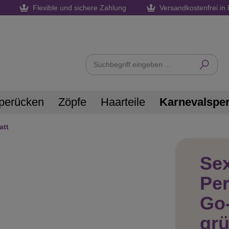
Flexible und sichere Zahlung
Versandkostenfrei in 
perücken
Zöpfe
Haarteile
Karnevalspe
att
Sex
Pe
Go
gr