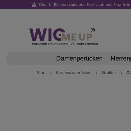
Über 5.000 verschiedene Perücken und Haarteile
springen
Zur Hauptnavigation springen
Damenperücken
Herren
Start
Karnevalsperücken
Struktur
Gl
Bildergalerie überspringen