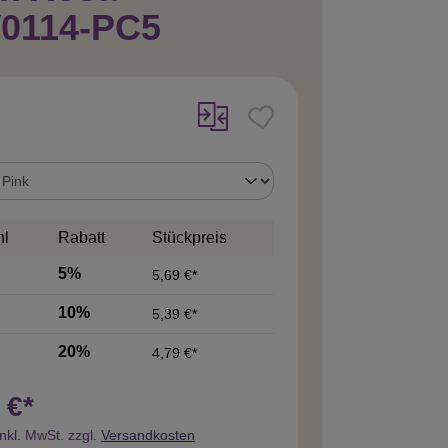
0114-PC5
uswählen
hl
Rabatt
Stückpreis
5%
5,69 €*
10%
5,39 €*
20%
4,79 €*
 €*
inkl. MwSt. zzgl.
Versandkosten