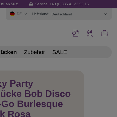
Dtl. ab 50 €
Service: +49 (0)335 41 32 96 15
Lieferland:
DE
rücken
Zubehör
SALE
y Party
rücke Bob Disco
-Go Burlesque
nk Rosa