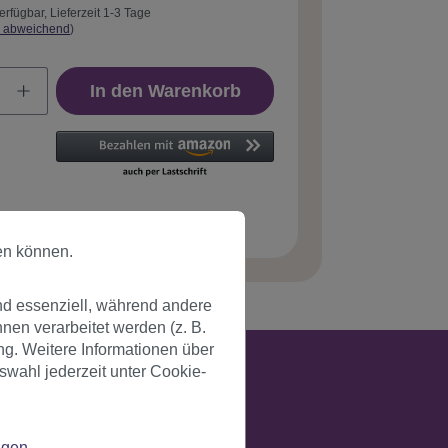
erfügbar, Lieferzeit 1-3 Tage
 abweichend
)
In den Warenkorb
tnummer:
PW0114-PC5(A244)
en können.
nd essenziell, während andere
en verarbeitet werden (z. B.
ng. Weitere Informationen über
swahl jederzeit unter Cookie-
ngen
.