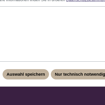
bung
Schnitt.
gucker auf jeder Kostümparty! Das geringe Eigengewicht und di
ühl. Durch das Haarnetz passt sich die Perücke jeder Kopfgrö
Auswahl speichern
Nur technisch notwendi