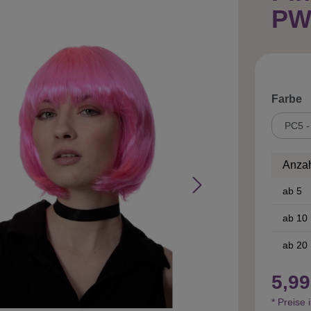
PW
a
Farbe
Anza
ab
5
ab
10
ab
20
5,99
* Preise 