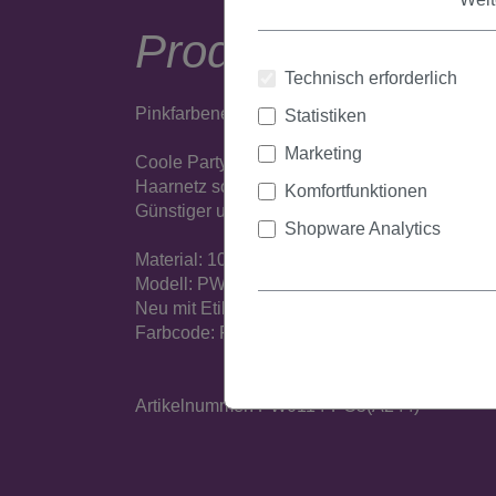
Produktbeschrei
Technisch erforderlich
Pinkfarbene, kurze Faschingsperücke mit Bob-
Statistiken
Marketing
Coole Party-Perücke aus Kunstfaser, der Hin
Haarnetz sorgen für ein angenehmes Tragegef
Komfortfunktionen
Günstiger und diskreter Versand.
Shopware Analytics
Material: 100% Polyester
Modell: PW0114
Neu mit Etikett
Farbcode: PC5
Artikelnummer: PW0114-PC5(A244)