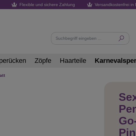
Flexible und sichere Zahlung
Versandkostenfrei in 
perücken
Zöpfe
Haarteile
Karnevalspe
att
Sex
Pe
Go
Pi