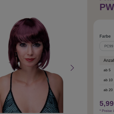
PW
a
Farbe
Anza
ab
5
ab
10
ab
20
5,99
* Preise 