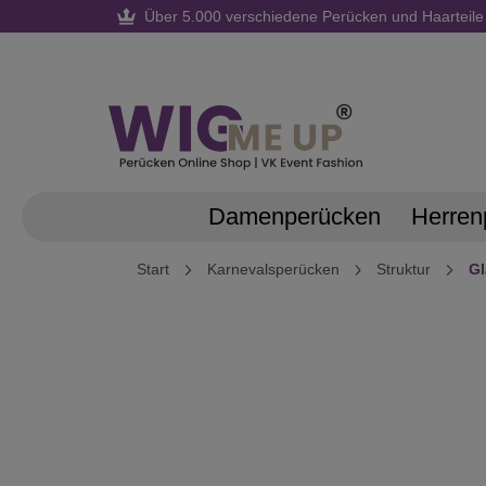
Über 5.000 verschiedene Perücken und Haarteile
springen
Zur Hauptnavigation springen
Damenperücken
Herren
Start
Karnevalsperücken
Struktur
Gl
Bildergalerie überspringen