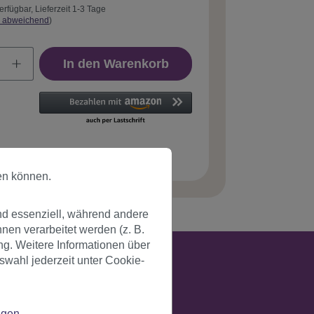
erfügbar, Lieferzeit 1-3 Tage
 abweichend
)
In den Warenkorb
tnummer:
PW0114-PC99(A484)
en können.
nd essenziell, während andere
en verarbeitet werden (z. B.
ng. Weitere Informationen über
swahl jederzeit unter Cookie-
ngen
.