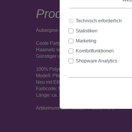
Produktbeschrei
Technisch erforderlich
Aubergine-Rote, kurze Faschingsperücke mit 
Statistiken
Marketing
Coole Party-Perücke aus Kunstfaser, der Hin
Haarnetz sorgen für ein angenehmes Tragegef
Komfortfunktionen
Günstiger und diskreter Versand.
Shopware Analytics
100% Polyester
Modell: PW0114
Neu mit Etikett
Farbcode: PC99
Länge: ca. 30 cm
Artikelnummer: PW0114-PC99(A484)