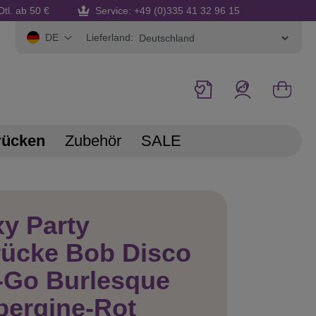
Dtl. ab 50 €
Service: +49 (0)335 41 32 96 15
Lieferland:
DE
rücken
Zubehör
SALE
y Party
rücke Bob Disco
-Go Burlesque
bergine-Rot