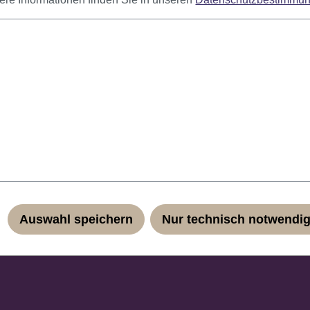
bung
Bob-Schnitt. Länge: ca. 30 cm. Farbcode: PC99.
gucker auf jeder Kostümparty! Das geringe Eigengewicht und di
ühl. Durch das Haarnetz passt sich die Perücke jeder Kopfgrö
Auswahl speichern
Nur technisch notwendi