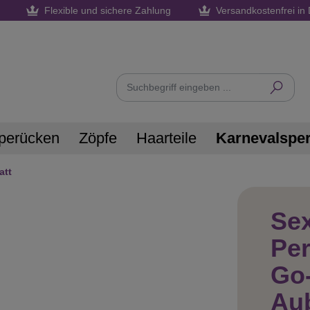
Flexible und sichere Zahlung
Versandkostenfrei in 
perücken
Zöpfe
Haarteile
Karnevalspe
att
Sex
Pe
Go
Au