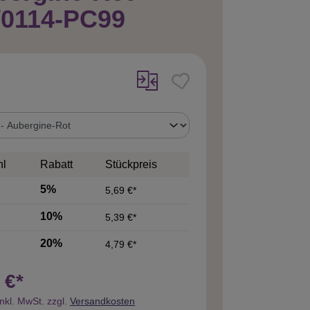
0114-PC99
uswählen
hl
Rabatt
Stückpreis
5%
5,69 €*
10%
5,39 €*
20%
4,79 €*
 €*
inkl. MwSt. zzgl.
Versandkosten