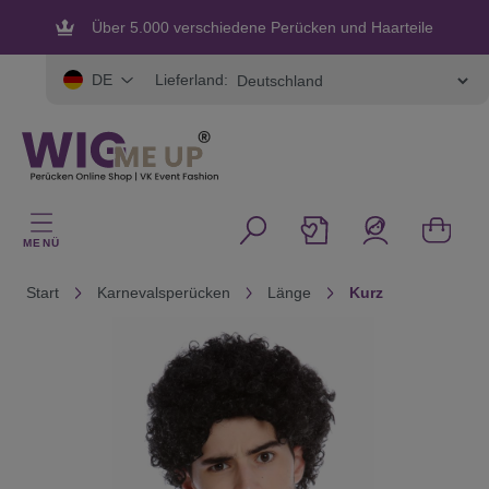
alt springen
Über 5.000 verschiedene Perücken und Haarteile
Flexible und sichere Zahlung
Lieferland:
DE
MENÜ
Start
Karnevalsperücken
Länge
Kurz
Bildergalerie überspringen