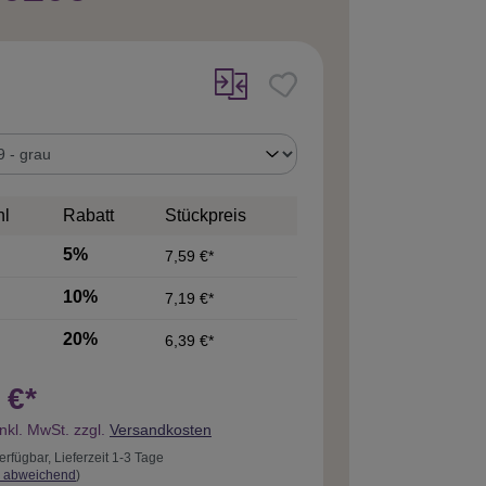
uswählen
hl
Rabatt
Stückpreis
5%
7,59 €*
10%
7,19 €*
20%
6,39 €*
 €*
inkl. MwSt. zzgl.
Versandkosten
erfügbar, Lieferzeit 1-3 Tage
 abweichend
)