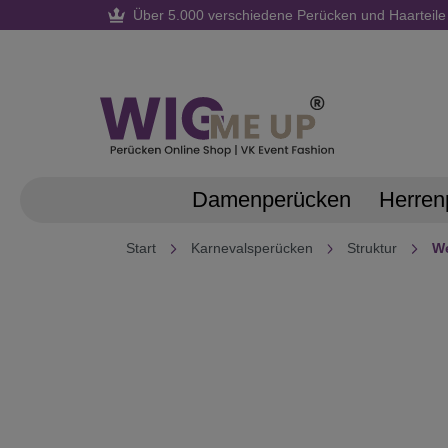
Über 5.000 verschiedene Perücken und Haarteile
springen
Zur Hauptnavigation springen
Damenperücken
Herren
Start
Karnevalsperücken
Struktur
We
Bildergalerie überspringen