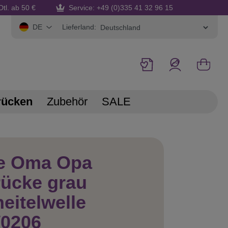
Dtl. ab 50 €
Service: +49 (0)335 41 32 96 15
Lieferland:
DE
rücken
Zubehör
SALE
te Oma Opa
ücke grau
eitelwelle
0206