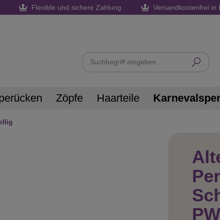
Flexible und sichere Zahlung
Versandkostenfrei in 
perücken
Zöpfe
Haarteile
Karnevalspe
llig
Al
Per
Sch
PW