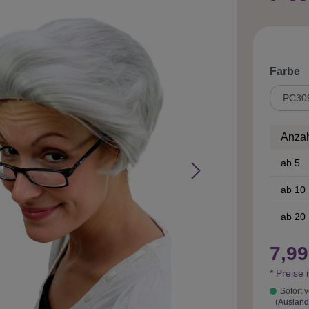
a
Farbe
Anza
ab
5
ab
10
ab
20
7,99
* Preise 
Sofort v
(
Ausland