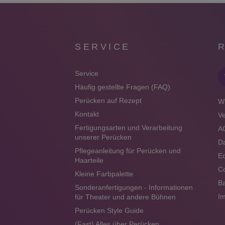
SERVICE
Service
Häufig gestellte Fragen (FAQ)
Perücken auf Rezept
Wi
Kontakt
V
Fertigungsarten und Verarbeitung
A
unserer Perücken
Da
Pflegeanleitung für Perücken und
Ec
Haarteile
Co
Kleine Farbpalette
Ba
Sonderanfertigungen - Informationen
I
für Theater und andere Bühnen
Perücken Style Guide
(Fast) Alles über Perücken