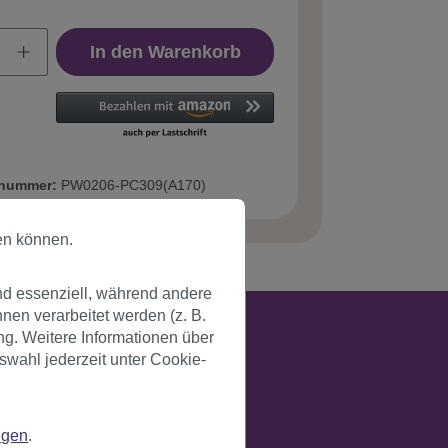
In den Warenkorb
tnummer:
PW0206-PC309(A170)
en können.
nd essenziell, während andere
en verarbeitet werden (z. B.
ng. Weitere Informationen über
swahl jederzeit unter Cookie-
ngen
.