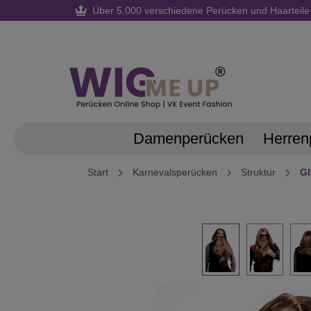
Über 5.000 verschiedene Perücken und Haarteile
springen
Zur Hauptnavigation springen
Damenperücken
Herren
Start
Karnevalsperücken
Struktur
Gl
Bildergalerie überspringen