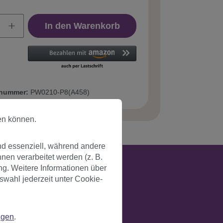
In den Warenkorb
tnummer:
PW0210-P8(A458)
en können.
nd essenziell, während andere
en verarbeitet werden (z. B.
ng. Weitere Informationen über
swahl jederzeit unter Cookie-
ngen
.