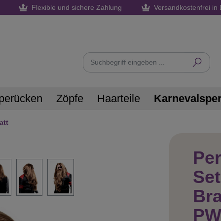
Flexible und sichere Zahlung
Versandkostenfrei in 
perücken
Zöpfe
Haarteile
Karnevalspe
att
Per
Set
Bra
PW