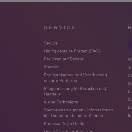
SERVICE
Service
Häufig gestellte Fragen (FAQ)
Perücken auf Rezept
Wi
Kontakt
V
Fertigungsarten und Verarbeitung
A
unserer Perücken
Da
Pflegeanleitung für Perücken und
Ec
Haarteile
Co
Kleine Farbpalette
Ba
Sonderanfertigungen - Informationen
I
für Theater und andere Bühnen
Perücken Style Guide
(Fast) Alles über Perücken