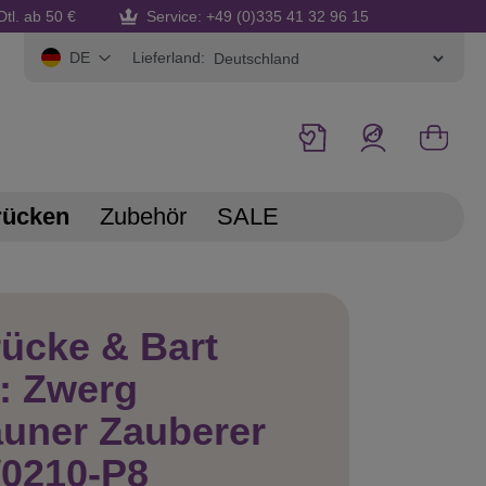
Dtl. ab 50 €
Service: +49 (0)335 41 32 96 15
Lieferland:
DE
rücken
Zubehör
SALE
ücke & Bart
: Zwerg
uner Zauberer
0210-P8