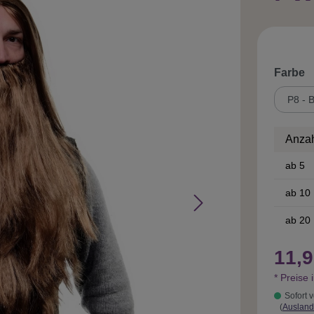
a
Farbe
Anza
ab
5
ab
10
ab
20
11,9
* Preise 
Sofort v
(
Ausland