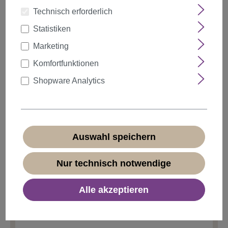
Technisch erforderlich
Statistiken
auswählen
Farbe
Marketing
Komfortfunktionen
Shopware Analytics
Anzahl
Rabatt
Stückpreis
5%
ab
5
16,14 €*
10%
ab
10
15,29 €*
Auswahl speichern
20%
ab
20
13,59 €*
Nur technisch notwendige
16,99 €*
Alle akzeptieren
* Preise inkl. MwSt. zzgl.
Versandkosten
Sofort verfügbar, Lieferzeit 1-3 Tage
(
Ausland abweichend
)