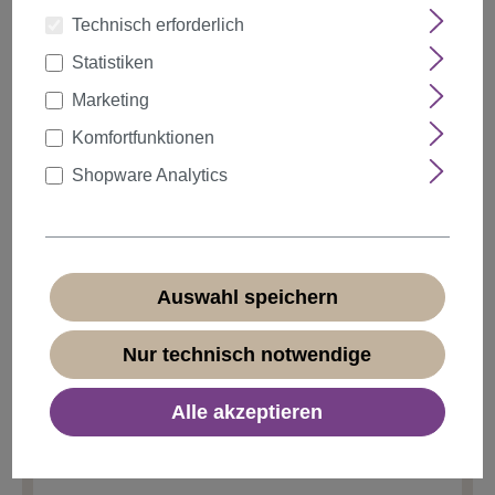
Technisch erforderlich
Statistiken
auswählen
Farbe
Marketing
Komfortfunktionen
Shopware Analytics
Anzahl
Rabatt
Stückpreis
5%
ab
5
16,14 €*
10%
ab
10
15,29 €*
Auswahl speichern
20%
ab
20
13,59 €*
Nur technisch notwendige
16,99 €*
Alle akzeptieren
* Preise inkl. MwSt. zzgl.
Versandkosten
Sofort verfügbar, Lieferzeit 1-3 Tage
(
Ausland abweichend
)