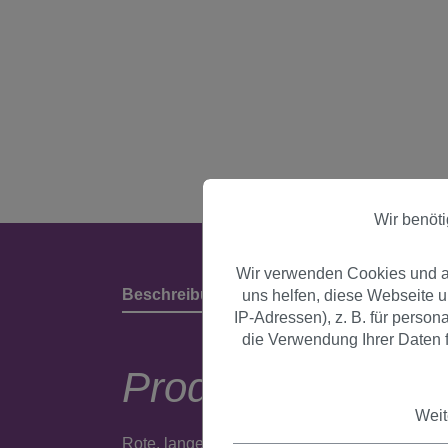
Wir benöt
Wir verwenden Cookies und an
Beschreibung
Produktdetails & Herstell
uns helfen, diese Webseite 
IP-Adressen), z. B. für perso
die Verwendung Ihrer Daten f
Produktbeschrei
Weit
Rote, lange, glatte Perücke im Bree Hodge-Lo