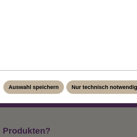
gucker auf jeder Kostümparty! Das geringe Eigengewicht und di
ühl. Durch das Haarnetz passt sich die Perücke jeder Kopfgrö
Auswahl speichern
Nur technisch notwendi
n Produkten?