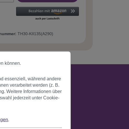
tnummer:
TH30-KII135(A290)
en können.
nd essenziell, während andere
en verarbeitet werden (z. B.
ng. Weitere Informationen über
swahl jederzeit unter Cookie-
ngen
.