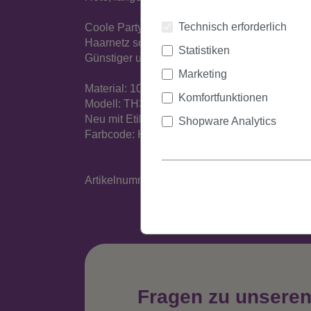
Technisch erforderlich
Coole Party-Perücke aus Kunstfaser, der Hin
Haarnetz sorgen für ein angenehmes Tragegef
Statistiken
Günstiger und diskreter Versand.
Marketing
Material: 100% Polyester
Komfortfunktionen
Modell: TH30
Neu mit Etikett
Shopware Analytics
Farbcode: KII138
Artikelnummer: TH30-KII135(A290)
Fragen zu unsere