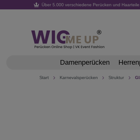
Über 5.000 verschiedene Perücken und Haarteile
springen
Zur Hauptnavigation springen
Damenperücken
Herren
Start
Karnevalsperücken
Struktur
Gl
Bildergalerie überspringen