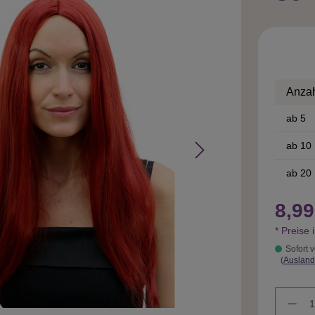
Anza
ab
5
ab
10
ab
20
8,99
* Preise 
Sofort v
(
Ausland