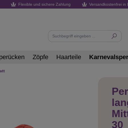
Flexible und sichere Zahlung
Versandkostenfrei in 
perücken
Zöpfe
Haarteile
Karnevalspe
att
Per
lan
Mit
30