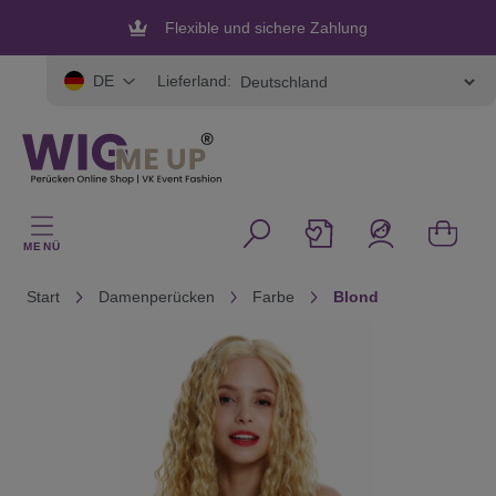
alt springen
Flexible und sichere Zahlung
Lieferland:
DE
MENÜ
Start
Damenperücken
Farbe
Blond
Bildergalerie überspringen