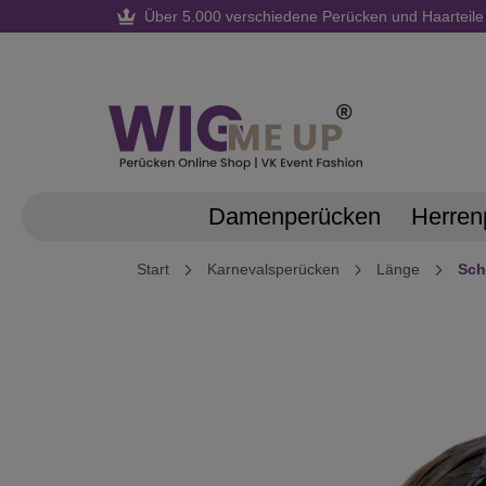
Über 5.000 verschiedene Perücken und Haarteile
springen
Zur Hauptnavigation springen
Damenperücken
Herren
Start
Karnevalsperücken
Länge
Sch
Bildergalerie überspringen