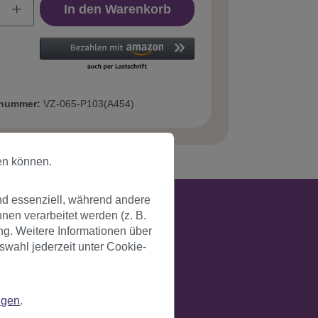
In den Warenkorb
tnummer:
VZ-065-P103(A454)
en können.
nd essenziell, während andere
en verarbeitet werden (z. B.
ng. Weitere Informationen über
swahl jederzeit unter Cookie-
ngen
.