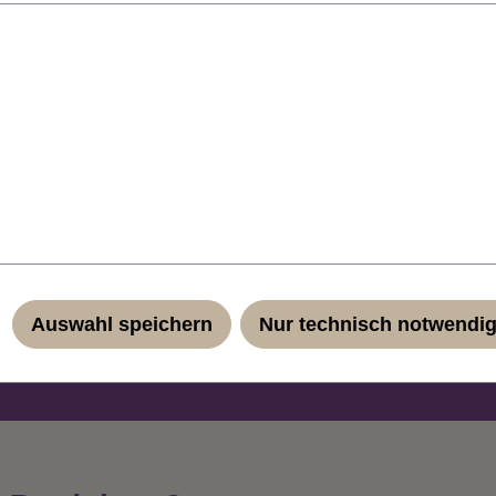
nd kurz geschnittenen Nackenhaaren.
gucker auf jeder Kostümparty! Das geringe Eigengewicht und di
ühl. Durch das Haarnetz passt sich die Perücke jeder Kopfgrö
Auswahl speichern
Nur technisch notwendi