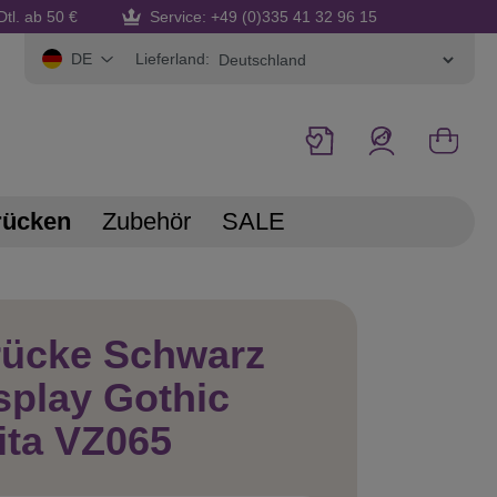
Dtl. ab 50 €
Service: +49 (0)335 41 32 96 15
Lieferland:
DE
rücken
Zubehör
SALE
rücke Schwarz
play Gothic
ita VZ065