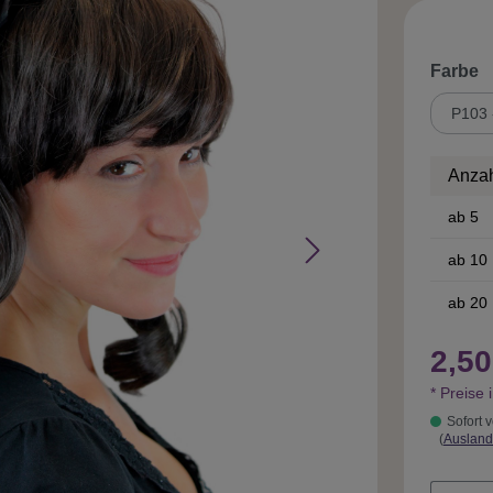
a
Farbe
Anza
ab
5
ab
10
ab
20
2,50
* Preise 
Sofort v
(
Ausland