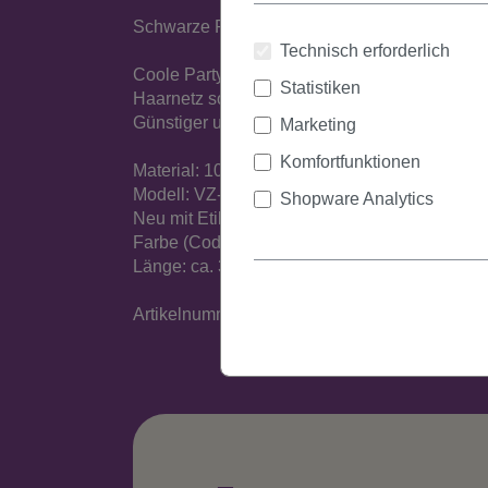
Schwarze Perücke mit langen Seitenzöpfen u
Technisch erforderlich
Coole Party-Perücke aus Kunstfaser, der Hin
Statistiken
Haarnetz sorgen für ein angenehmes Tragegef
Günstiger und diskreter Versand.
Marketing
Komfortfunktionen
Material: 100% Polyester
Modell: VZ-065
Shopware Analytics
Neu mit Etikett
Farbe (Code): Schwarz (P103)
Länge: ca. 35 cm
Artikelnummer: VZ-065-P103(A454)