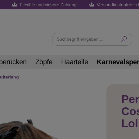
Flexible und sichere Zahlung
Versandkostenfrei in 
perücken
Zöpfe
Haarteile
Karnevalspe
ulterlang
Pe
Cos
Lol