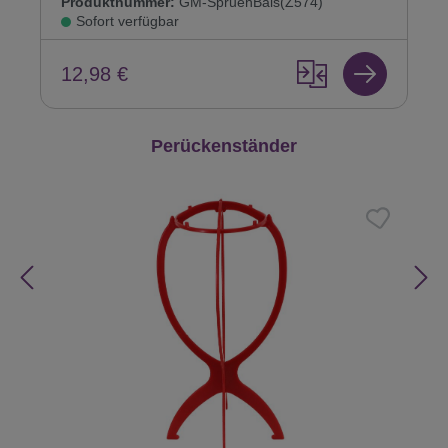
Produktnummer:
GM-SpruehBals(Z574)
Sofort verfügbar
12,98 €
Produktgalerie überspringen
Perückenständer