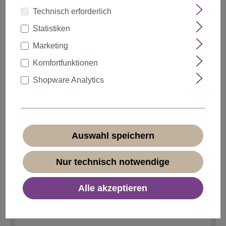
Technisch erforderlich
Statistiken
auswählen
Farbe
Marketing
Komfortfunktionen
Shopware Analytics
Anzahl
Rabatt
Stückpreis
5%
ab
5
1,89 €*
10%
ab
10
1,79 €*
Auswahl speichern
20%
ab
20
1,59 €*
Nur technisch notwendige
1,99 €*
Alle akzeptieren
* Preise inkl. MwSt. zzgl.
Versandkosten
Sofort verfügbar, Lieferzeit 1-3 Tage
(
Ausland abweichend
)