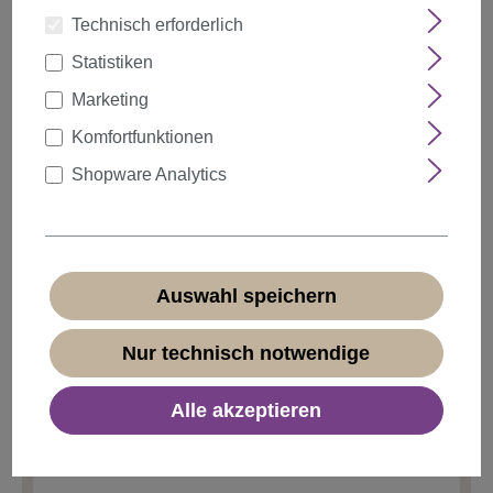
Technisch erforderlich
Statistiken
auswählen
Farbe
Marketing
Komfortfunktionen
Shopware Analytics
Anzahl
Rabatt
Stückpreis
5%
ab
5
1,89 €*
10%
ab
10
1,79 €*
Auswahl speichern
20%
ab
20
1,59 €*
Nur technisch notwendige
1,99 €*
Alle akzeptieren
* Preise inkl. MwSt. zzgl.
Versandkosten
Sofort verfügbar, Lieferzeit 1-3 Tage
(
Ausland abweichend
)