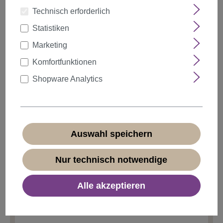
Technisch erforderlich
Statistiken
auswählen
Farbe
Marketing
Komfortfunktionen
Shopware Analytics
Anzahl
Rabatt
Stückpreis
5%
ab
5
1,89 €*
10%
ab
10
1,79 €*
Auswahl speichern
20%
ab
20
1,59 €*
Nur technisch notwendige
1,99 €*
Alle akzeptieren
* Preise inkl. MwSt. zzgl.
Versandkosten
Sofort verfügbar, Lieferzeit 1-3 Tage
(
Ausland abweichend
)