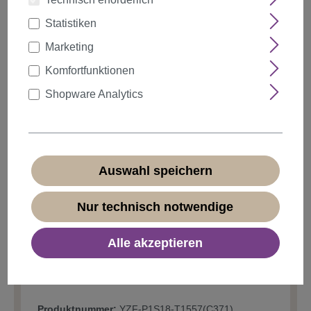
Statistiken
Marketing
auswählen
Farbe
Komfortfunktionen
Shopware Analytics
Anzahl
Rabatt
Stückpreis
5%
ab
5
1,89 €*
Auswahl speichern
10%
ab
10
1,79 €*
20%
ab
20
Nur technisch notwendige
1,59 €*
1,99 €*
Alle akzeptieren
* Preise inkl. MwSt. zzgl.
Versandkosten
vorübergehend nicht verfügbar
Produktnummer:
YZF-P1S18-T1557(C371)