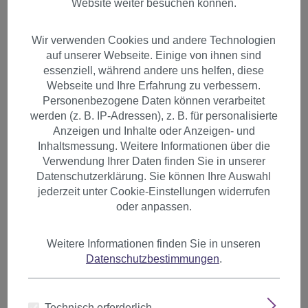
Website weiter besuchen können.
Wir verwenden Cookies und andere Technologien
auf unserer Webseite. Einige von ihnen sind
essenziell, während andere uns helfen, diese
Webseite und Ihre Erfahrung zu verbessern.
Personenbezogene Daten können verarbeitet
werden (z. B. IP-Adressen), z. B. für personalisierte
Anzeigen und Inhalte oder Anzeigen- und
Inhaltsmessung. Weitere Informationen über die
Verwendung Ihrer Daten finden Sie in unserer
Datenschutzerklärung. Sie können Ihre Auswahl
jederzeit unter Cookie-Einstellungen widerrufen
oder anpassen.
Weitere Informationen finden Sie in unseren
1 Clip-In Extension Strähne
Datenschutzbestimmungen
.
glatt 45 cm Kupferrot YZF-
P1S18-T1557
Technisch erforderlich