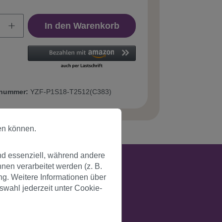
In den Warenkorb
tnummer:
YZF-P1S18-T2512(C383)
en können.
nd essenziell, während andere
en verarbeitet werden (z. B.
ng. Weitere Informationen über
swahl jederzeit unter Cookie-