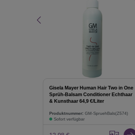
Hair Balsam
Gisela Mayer Human Hair Two in One
ur
Sprüh-Balsam Conditioner Echthaar
& Kunsthaar 64,9 €/Liter
8)
Produktnummer:
GM-SpruehBals(Z574)
Sofort verfügbar
12,98 €