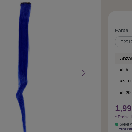
a
Farbe
Anza
ab
5
ab
10
ab
20
1,99
* Preise 
Sofort v
(
Ausland