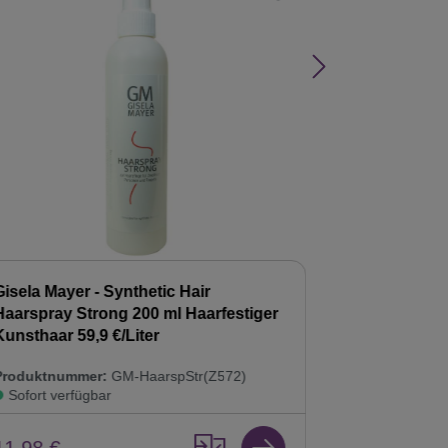
Gisela Mayer - Synthetic Hair
Gisela Mayer
Haarspray Strong 200 ml Haarfestiger
Shampoo 20
Kunsthaar 59,9 €/Liter
Kunsthaar Pf
Produktnummer:
GM-HaarspStr(Z572)
Produktnumm
Sofort verfügbar
Sofort verf
11,98 €
8,98 €