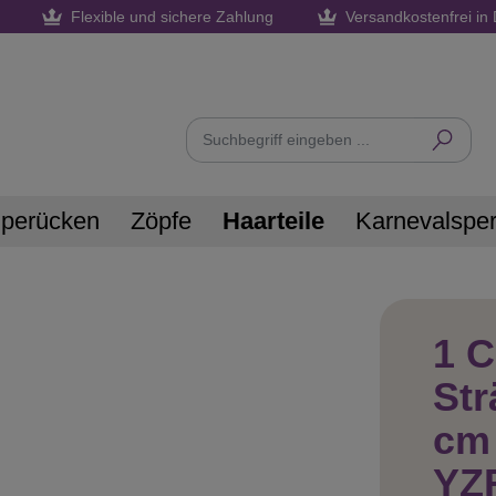
Flexible und sichere Zahlung
Versandkostenfrei in 
nperücken
Zöpfe
Haarteile
Karnevalspe
1 C
Str
cm
YZ