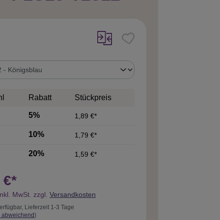
uswählen
hl
Rabatt
Stückpreis
5%
1,89 €*
10%
1,79 €*
20%
1,59 €*
 €*
inkl. MwSt. zzgl.
Versandkosten
erfügbar, Lieferzeit 1-3 Tage
 abweichend
)