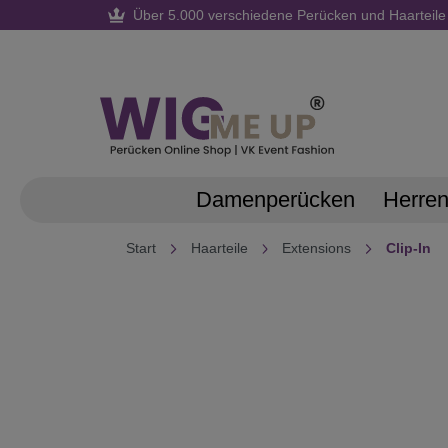
Über 5.000 verschiedene Perücken und Haarteile
springen
Zur Hauptnavigation springen
Damenperücken
Herre
Start
Haarteile
Extensions
Clip-In
Bildergalerie überspringen