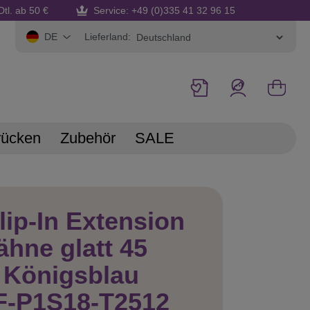
Dtl. ab 50 €
Service: +49 (0)335 41 32 96 15
Lieferland:
DE
rücken
Zubehör
SALE
lip-In Extension
ähne glatt 45
 Königsblau
F-P1S18-T2512