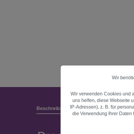
Wir benöt
Wir verwenden Cookies und an
uns helfen, diese Webseite 
IP-Adressen), z. B. für perso
Beschreibung
Produktdetails & Herstell
die Verwendung Ihrer Daten f