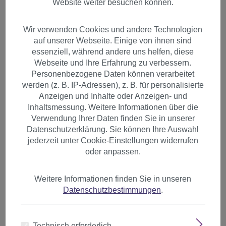
Website weiter besuchen können.
Wir verwenden Cookies und andere Technologien
auf unserer Webseite. Einige von ihnen sind
essenziell, während andere uns helfen, diese
Webseite und Ihre Erfahrung zu verbessern.
Personenbezogene Daten können verarbeitet
werden (z. B. IP-Adressen), z. B. für personalisierte
Anzeigen und Inhalte oder Anzeigen- und
Inhaltsmessung. Weitere Informationen über die
Verwendung Ihrer Daten finden Sie in unserer
Datenschutzerklärung. Sie können Ihre Auswahl
jederzeit unter Cookie-Einstellungen widerrufen
oder anpassen.
Weitere Informationen finden Sie in unseren
1 Clip-In Extension Strähne
Datenschutzbestimmungen
.
glatt 45 cm Dunkelgrün YZF-
P1S18-T2615
Technisch erforderlich