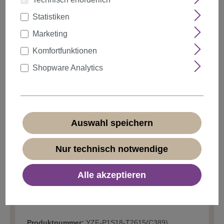
Statistiken
Marketing
auswählen
Farbe
Komfortfunktionen
Shopware Analytics
Anzahl
Rabatt
Stückpreis
5%
ab
5
1,89 €*
Auswahl speichern
10%
ab
10
1,79 €*
20%
ab
20
Nur technisch notwendige
1,59 €*
1,99 €*
Alle akzeptieren
* Preise inkl. MwSt. zzgl.
Versandkosten
vorübergehend nicht verfügbar
Produktnummer:
YZF-P1S18-T2615(C389)