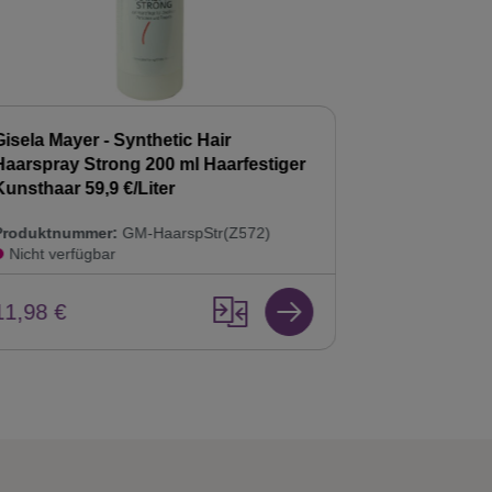
Gisela Mayer - Synthetic Hair
Gisela Mayer
Haarspray Strong 200 ml Haarfestiger
Shampoo 20
Kunsthaar 59,9 €/Liter
Kunsthaar Pf
Produktnummer:
GM-HaarspStr(Z572)
Produktnumm
Nicht verfügbar
Nicht verfü
11,98 €
8,98 €