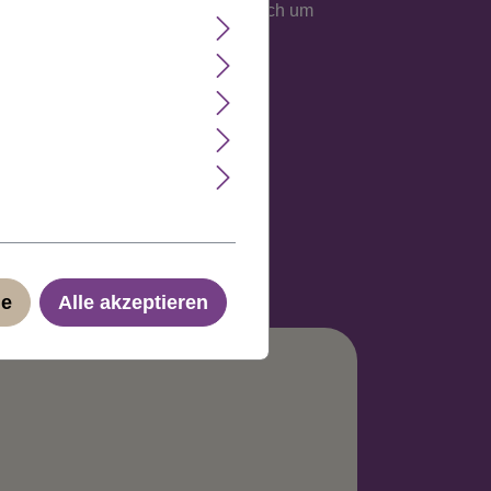
. Bei diesen Strähnen handelt es sich um
d Toyokalon.
ge
Alle akzeptieren