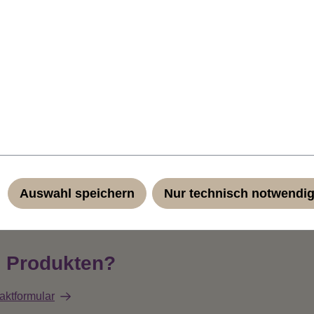
e Friseur, sicher ins Haar setzen (und auch wieder entfernen)
gegenüber gewöhnlichen Qualitätskunstfasern wie Kanekalon un
Auswahl speichern
Nur technisch notwendi
n Produkten?
aktformular