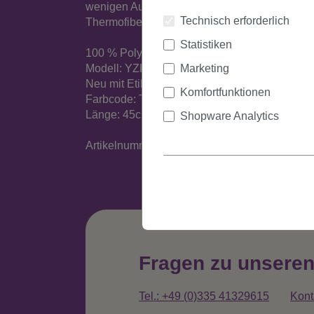
wenigen Augenblicken daheim selbst, ganz ohn
Technisch erforderlich
Thermofiber mit einer leichten Farbvarianz 
Statistiken
100 % Polyester
Marketing
Modell: YZF-P1S18
Neu mit Etikett
Komfortfunktionen
Farbcode: TF2317
Länge: 45cm/ 18inch
Shopware Analytics
Artikelnummer: YZF-P1S18-TF2317(C381)
Fragen zu unsere
Tel.: +49 (0)335 41329615
Kont