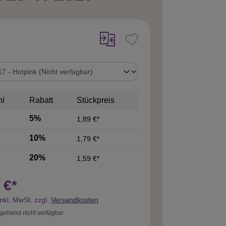
uswählen
hl
Rabatt
Stückpreis
5%
1,89 €*
10%
1,79 €*
20%
1,59 €*
 €*
inkl. MwSt. zzgl.
Versandkosten
gehend nicht verfügbar