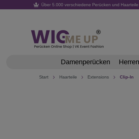
Über 5.000 verschiedene Perücken und Haarteile
springen
Zur Hauptnavigation springen
Damenperücken
Herre
Start
Haarteile
Extensions
Clip-In
Bildergalerie überspringen