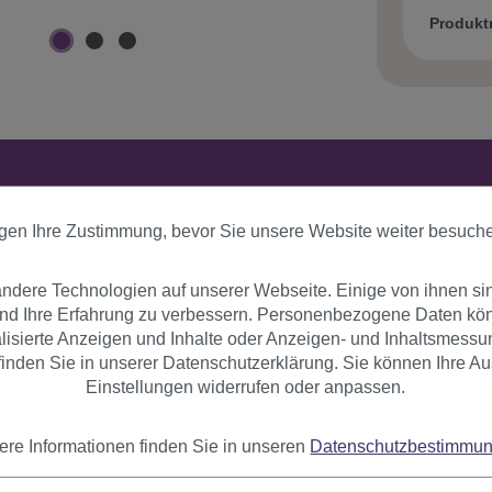
Produk
er
Bewertungen
igen Ihre Zustimmung, bevor Sie unsere Website weiter besuch
dere Technologien auf unserer Webseite. Einige von ihnen si
bung
und Ihre Erfahrung zu verbessern. Personenbezogene Daten könn
nalisierte Anzeigen und Inhalte oder Anzeigen- und Inhaltsmessu
inden Sie in unserer Datenschutzerklärung. Sie können Ihre Au
1 Clip (Klick-Kämme) zur Befestigung. Die glatte Haarverlänge
Einstellungen widerrufen oder anpassen.
ere Informationen finden Sie in unseren
Datenschutzbestimmu
r Kunstfaser - diese schmale Variante mit nur 4 cm Breite und 
ar zu setzen. Clip-Ins sind die schnellste und einfachste Art der