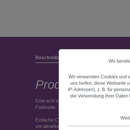
Beschreibung
Produktdetails & Herstell
Wir benöt
Wir verwenden Cookies und an
Produktbeschrei
uns helfen, diese Webseite 
IP-Adressen), z. B. für perso
die Verwendung Ihrer Daten f
Eine echt wirkende Strähne aus Kunsthaar mit 
Farbcode: TF2317.
Weit
Einfache Clip-In Verlängerung aus hochwertige
um attraktive Highlights in Ihr natürliches Ha