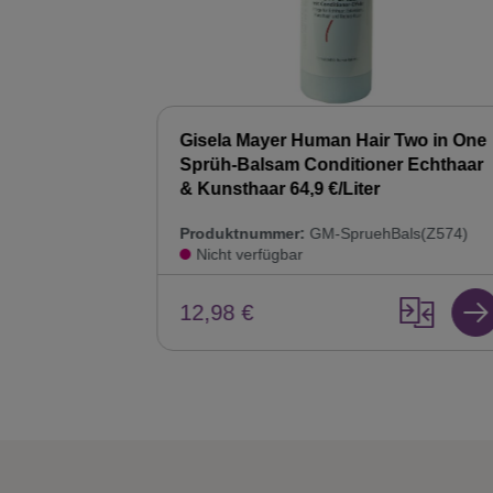
Hair Balsam
Gisela Mayer Human Hair Two in One
ur
Sprüh-Balsam Conditioner Echthaar
& Kunsthaar 64,9 €/Liter
8)
Produktnummer:
GM-SpruehBals(Z574)
Nicht verfügbar
12,98 €