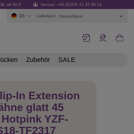
Dtl. ab 50 €
Service: +49 (0)335 41 32 96 15
Lieferland:
DE
rücken
Zubehör
SALE
lip-In Extension
ähne glatt 45
Hotpink YZF-
S18-TF2317