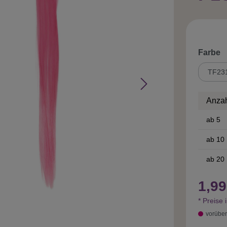
a
Farbe
Anza
ab
5
ab
10
ab
20
1,99
* Preise 
vorüber