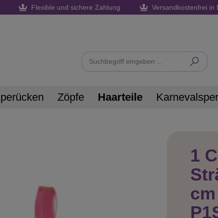
Flexible und sichere Zahlung
Versandkostenfrei in 
nperücken
Zöpfe
Haarteile
Karnevalspe
1 C
Str
cm 
P1