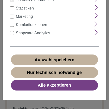
Statistiken
Marketing
auswählen
Farbe
Komfortfunktionen
Shopware Analytics
Anzahl
Rabatt
Stückpreis
5%
ab
5
2,18 €*
Auswahl speichern
10%
ab
10
2,06 €*
20%
ab
20
Nur technisch notwendige
1,83 €*
2,29 €*
Alle akzeptieren
* Preise inkl. MwSt. zzgl.
Versandkosten
vorübergehend nicht verfügbar
Produktnummer:
YZF-P1S25-3(C086)