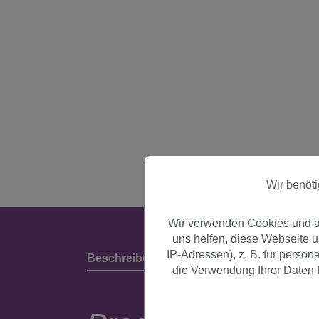
Wir benöt
Wir verwenden Cookies und an
uns helfen, diese Webseite 
IP-Adressen), z. B. für perso
Beschreibung
Produktdetails & Herstell
die Verwendung Ihrer Daten f