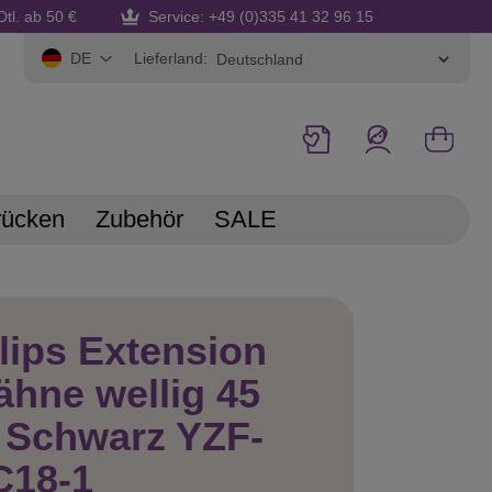
Dtl. ab 50 €
Service: +49 (0)335 41 32 96 15
Lieferland:
DE
rücken
Zubehör
SALE
lips Extension
ähne wellig 45
 Schwarz YZF-
C18-1