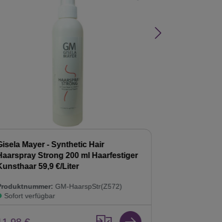
Gisela Mayer - Synthetic Hair
Gisela Mayer
Haarspray Strong 200 ml Haarfestiger
Shampoo 20
Kunsthaar 59,9 €/Liter
Kunsthaar Pf
Produktnummer:
GM-HaarspStr(Z572)
Produktnumm
Sofort verfügbar
Sofort verf
11,98 €
8,98 €