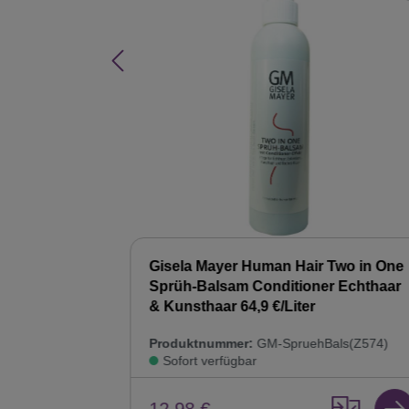
Hair Balsam
Gisela Mayer Human Hair Two in One
ur
Sprüh-Balsam Conditioner Echthaar
& Kunsthaar 64,9 €/Liter
8)
Produktnummer:
GM-SpruehBals(Z574)
Sofort verfügbar
12,98 €