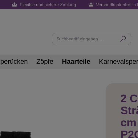
Flexible und sichere Zahlung
Versandkostenfrei in 
nperücken
Zöpfe
Haarteile
Karnevalspe
2 C
Str
cm
P2