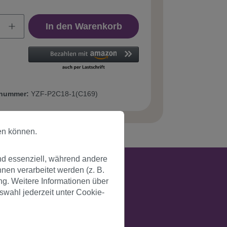
In den Warenkorb
tnummer:
YZF-P2C18-1(C169)
en können.
nd essenziell, während andere
en verarbeitet werden (z. B.
ng. Weitere Informationen über
swahl jederzeit unter Cookie-