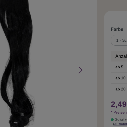
a
Farbe
Anza
ab
5
ab
10
ab
20
2,49
* Preise 
Sofort v
(
Ausland