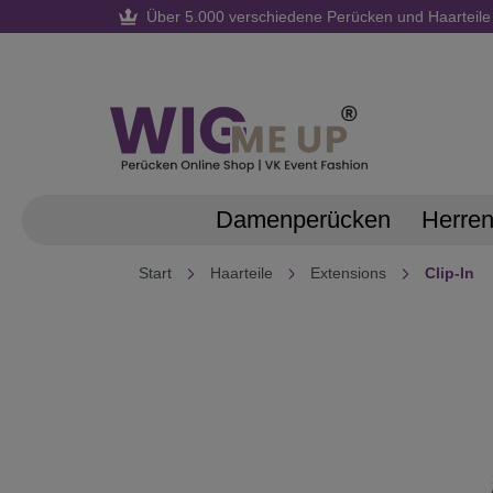
Über 5.000 verschiedene Perücken und Haarteile
springen
Zur Hauptnavigation springen
Damenperücken
Herre
Start
Haarteile
Extensions
Clip-In
Bildergalerie überspringen