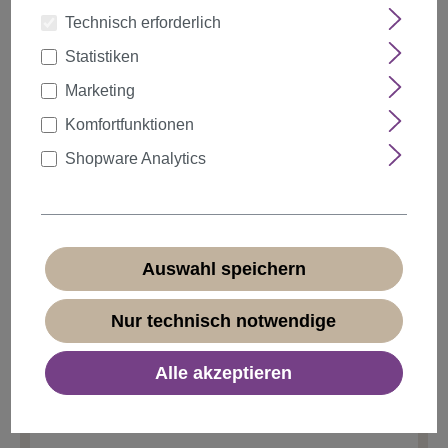
Technisch erforderlich
Statistiken
auswählen
Farbe
Marketing
Komfortfunktionen
Shopware Analytics
Anzahl
Rabatt
Stückpreis
5%
ab
5
2,84 €*
10%
ab
10
2,69 €*
Auswahl speichern
20%
ab
20
2,39 €*
Nur technisch notwendige
2,99 €*
Alle akzeptieren
* Preise inkl. MwSt. zzgl.
Versandkosten
Sofort verfügbar, Lieferzeit 1-3 Tage
(
Ausland abweichend
)