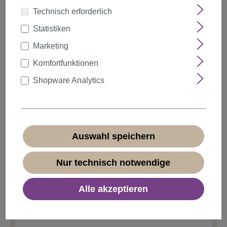
Technisch erforderlich
Statistiken
auswählen
Farbe
Marketing
Komfortfunktionen
Shopware Analytics
Anzahl
Rabatt
Stückpreis
5%
ab
5
2,37 €*
10%
ab
10
2,24 €*
Auswahl speichern
20%
ab
20
1,99 €*
Nur technisch notwendige
2,49 €*
Alle akzeptieren
* Preise inkl. MwSt. zzgl.
Versandkosten
Sofort verfügbar, Lieferzeit 1-3 Tage
(
Ausland abweichend
)