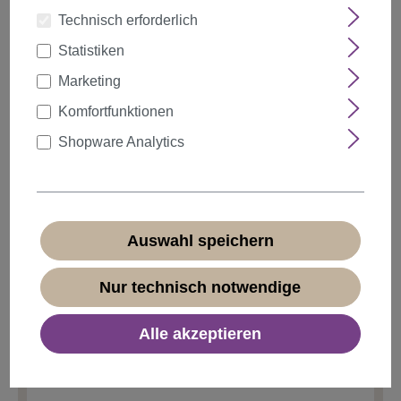
Technisch erforderlich
Statistiken
auswählen
Farbe
Marketing
Komfortfunktionen
Shopware Analytics
Anzahl
Rabatt
Stückpreis
5%
ab
5
2,37 €*
10%
ab
10
2,24 €*
Auswahl speichern
20%
ab
20
1,99 €*
Nur technisch notwendige
2,49 €*
Alle akzeptieren
* Preise inkl. MwSt. zzgl.
Versandkosten
Sofort verfügbar, Lieferzeit 1-3 Tage
(
Ausland abweichend
)