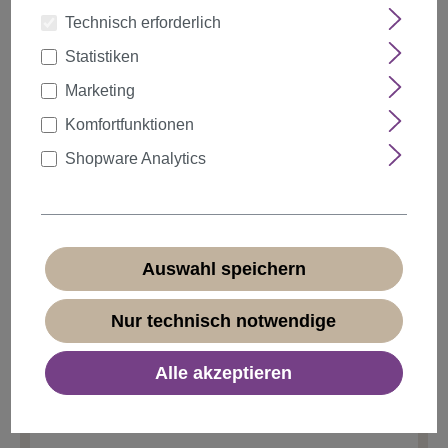
Technisch erforderlich
Statistiken
auswählen
Farbe
Marketing
Komfortfunktionen
Shopware Analytics
Anzahl
Rabatt
Stückpreis
5%
ab
5
5,69 €*
10%
ab
10
5,39 €*
Auswahl speichern
20%
ab
20
4,79 €*
Nur technisch notwendige
5,99 €*
Alle akzeptieren
* Preise inkl. MwSt. zzgl.
Versandkosten
Sofort verfügbar, Lieferzeit 1-3 Tage
(
Ausland abweichend
)