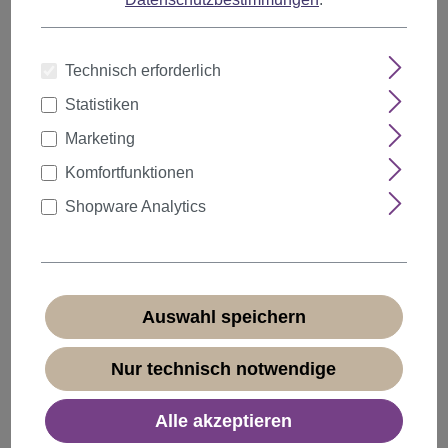
Technisch erforderlich
Statistiken
Marketing
Komfortfunktionen
Shopware Analytics
Herrenperücke braun Kurzes Haar Toupet
GFW994-6
Auswahl speichern
Produktnummer:
GFW994-6(B59)
Sofort verfügbar
Nur technisch notwendige
+ Farbvarianten
Alle akzeptieren