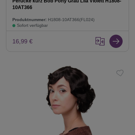
Perücke kurz Bob Pony Grau Lila Violett H1808-
10AT366
Produktnummer:
H1808-10AT366(FL024)
Sofort verfügbar
16,99 €