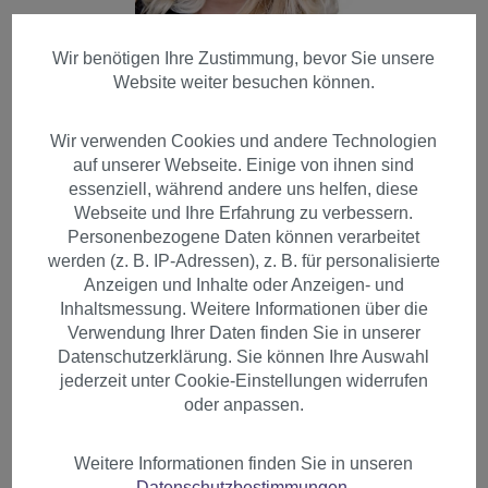
Wir benötigen Ihre Zustimmung, bevor Sie unsere
Website weiter besuchen können.
Wir verwenden Cookies und andere Technologien
auf unserer Webseite. Einige von ihnen sind
Damen Perücke blond halblange Haare mit
essenziell, während andere uns helfen, diese
gewellten Spitzen 3019-27T613
Webseite und Ihre Erfahrung zu verbessern.
Personenbezogene Daten können verarbeitet
Produktnummer:
3019-27T613(12)
werden (z. B. IP-Adressen), z. B. für personalisierte
Sofort verfügbar
Anzeigen und Inhalte oder Anzeigen- und
+ Farbvarianten
Inhaltsmessung. Weitere Informationen über die
Verwendung Ihrer Daten finden Sie in unserer
19,99 €
Datenschutzerklärung. Sie können Ihre Auswahl
jederzeit unter Cookie-Einstellungen widerrufen
oder anpassen.
Weitere Informationen finden Sie in unseren
Datenschutzbestimmungen
.