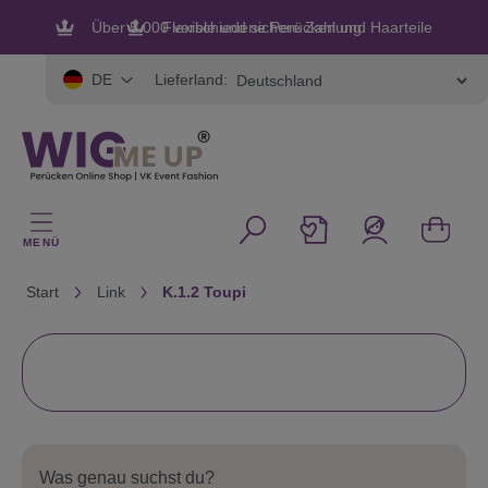
alt springen
Flexible und sichere Zahlung
Lieferland:
DE
MENÜ
Start
Link
K.1.2 Toupi
Was genau suchst du?