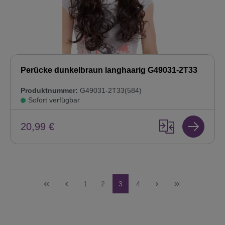
Perücke dunkelbraun langhaarig G49031-2T33
Produktnummer:
G49031-2T33(584)
Sofort verfügbar
20,99 €
Seite
Seite
Seite
Seite
1
2
3
4